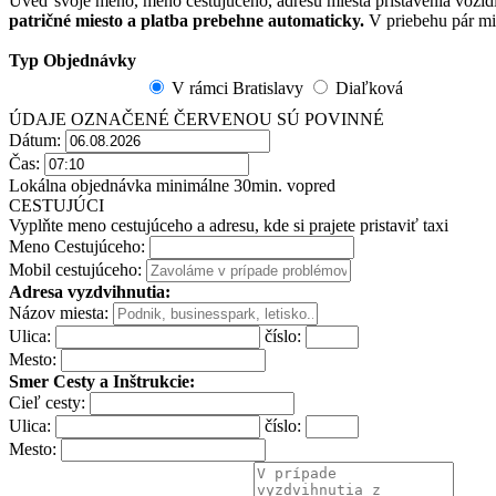
Uveď svoje meno, meno cestujúceho, adresu miesta pristavenia vozidla,
patričné miesto a platba prebehne automaticky.
V priebehu pár mi
Typ Objednávky
V rámci Bratislavy
Diaľková
ÚDAJE OZNAČENÉ
ČERVENOU
SÚ POVINNÉ
Dátum:
Čas:
Lokálna objednávka minimálne 30min. vopred
CESTUJÚCI
Vyplňte meno cestujúceho a adresu, kde si prajete pristaviť taxi
Meno Cestujúceho:
Mobil cestujúceho:
Adresa vyzdvihnutia:
Názov miesta:
Ulica:
číslo:
Mesto:
Smer Cesty a Inštrukcie:
Cieľ cesty:
Ulica:
číslo:
Mesto: