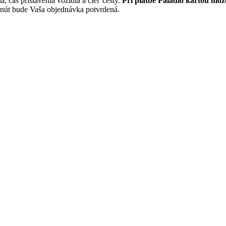
 čas pristavenia vozidla a cieľ cesty.
Pri platbe Paladio kartou môže
nút bude Vaša objednávka potvrdená.