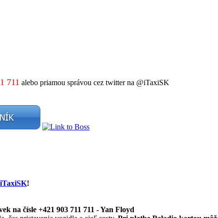
1 711
alebo priamou správou cez twitter na @iTaxiSK
iTaxiSK
!
ek na čísle
+421 903 711 711 - Yan Floyd